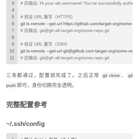
3
# 应输出: Hi your-alt-username! You've successfully authentic
4
5
# 验证 URL 重写（HTTPS）
6
git ls-remote --get-url https://github.com/target-org/some-rep
7
# 应输出: git@gh-alt:target-org/some-repo.git
8
9
# 验证 URL 重写（SSH）
10
git ls-remote --get-url 
git@github.com
:target-org/some-repo.
11
# 应输出: git@gh-alt:target-org/some-repo.git
三条都通过，配置就完成了。之后正常
、
git clone
git
即可，身份切换完全透明。
push
完整配置参考
~/.ssh/config