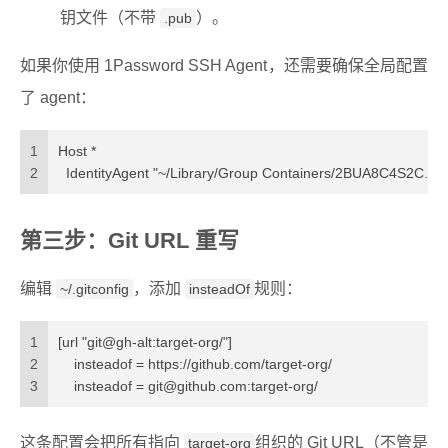
钥文件（不带
）。
.pub
如果你使用 1Password SSH Agent，还需要确保全局配置
了 agent：
1
Host *
2
  IdentityAgent "~/Library/Group Containers/2BUA8C4S2C.co
第三步：Git URL 重写
编辑
，添加
规则：
~/.gitconfig
insteadOf
1
[url "git@gh-alt:target-org/"]
2
    insteadof = https://github.com/target-org/
3
    insteadof = 
git@github.com
:target-org/
这条配置会把所有指向
组织的 Git URL（不管是
target-org