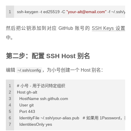
1
ssh-keygen -t ed25519 -C 
"
your-alt@email.com
"
 -f ~/.ssh/you
然后把公钥添加到对应 GitHub 账号的
SSH Keys 设置
中。
第二步：配置 SSH Host 别名
编辑
，为小号创建一个 Host 别名：
~/.ssh/config
1
# 小号 - 用于访问特定组织
2
Host gh-alt
3
  HostName ssh.github.com
4
  User git
5
  Port 443
6
  IdentityFile ~/.ssh/your-alias.pub   # 如果用 1Passwo
7
  IdentitiesOnly yes