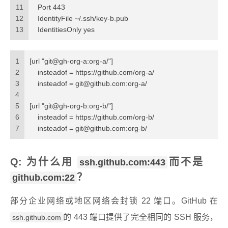
11
  Port 443
12
  IdentityFile ~/.ssh/key-b.pub
13
  IdentitiesOnly yes
1
[url "git@gh-org-a:org-a/"]
2
    insteadof = https://github.com/org-a/
3
    insteadof = 
git@github.com
:org-a/
4
5
[url "git@gh-org-b:org-b/"]
6
    insteadof = https://github.com/org-b/
7
    insteadof = 
git@github.com
:org-b/
Q: 为什么用
而不是
ssh.github.com:443
？
github.com:22
部分企业网络或地区网络会封锁 22 端口。GitHub 在
的 443 端口提供了完全相同的 SSH 服务，
ssh.github.com