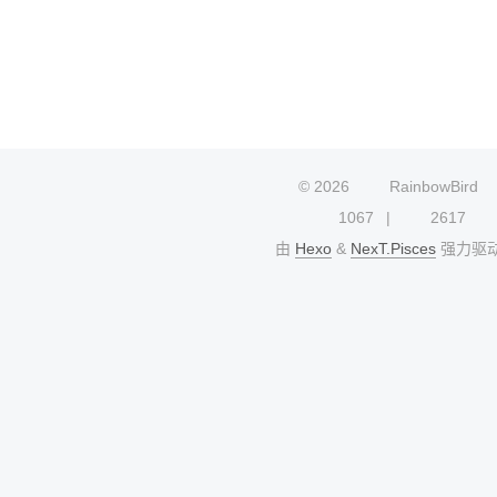
©
2026
RainbowBird
1067
2617
由
Hexo
&
NexT.Pisces
强力驱