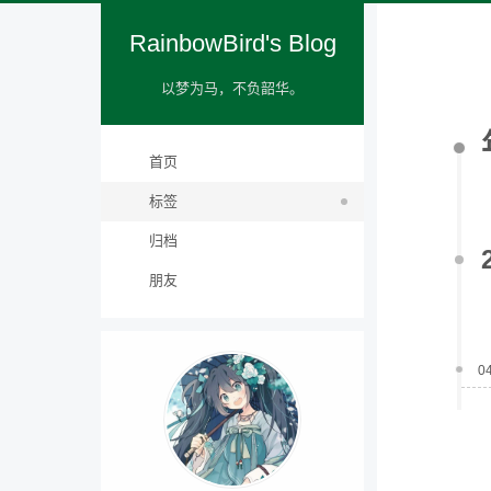
RainbowBird's Blog
以梦为马，不负韶华。
首页
标签
归档
朋友
0