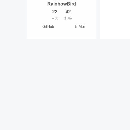
RainbowBird
22
42
日志
标签
GitHub
E-Mail