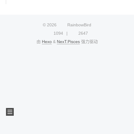
©
2026
RainbowBird
1094
2647
由
Hexo
&
NexT.Pisces
强力驱动