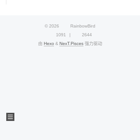
©
2026
RainbowBird
1091
2644
由
Hexo
&
NexT.Pisces
强力驱动