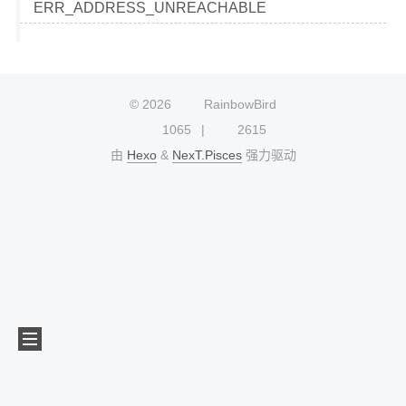
ERR_ADDRESS_UNREACHABLE
©
2026
RainbowBird
1065
2615
由
Hexo
&
NexT.Pisces
强力驱动