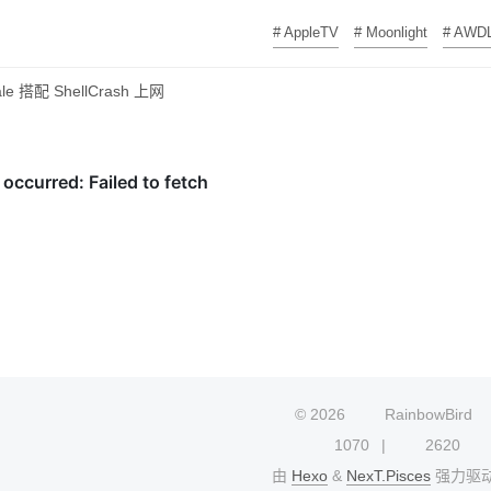
# AppleTV
# Moonlight
# AWD
cale 搭配 ShellCrash 上网
©
2026
RainbowBird
1070
2620
由
Hexo
&
NexT.Pisces
强力驱