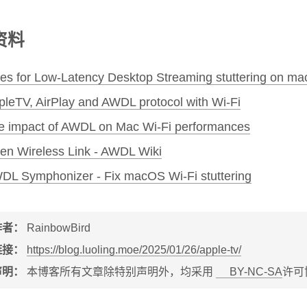
资料
xes for Low-Latency Desktop Streaming stuttering on m
pleTV, AirPlay and AWDL protocol with Wi-Fi
e impact of AWDL on Mac Wi-Fi performances
en Wireless Link - AWDL Wiki
DL Symphonizer - Fix macOS Wi-Fi stuttering
作者：
RainbowBird
链接：
https://blog.luoling.moe/2025/01/26/apple-tv/
声明：
本博客所有文章除特别声明外，均采用
BY-NC-SA
许可