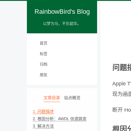
RainbowBird's Blog
以梦为马，不负韶华。
首页
标签
归档
问题
朋友
Appl
现为画面
文章目录
站点概览
断开 H
1.
问题描述
2.
根因分析：AWDL 信道跳变
3.
解决方法
根因