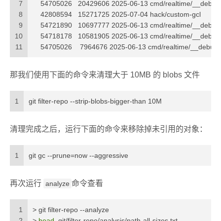
7
    54705026   20429606 2025-06-13 cmd/realtime/__debu
8
    42808594   15271725 2025-07-04 hack/custom-gcl
9
    54721890   10697777 2025-06-13 cmd/realtime/__debu
10
    54718178   10581905 2025-06-13 cmd/realtime/__debu
11
    54705026    7964676 2025-06-13 cmd/realtime/__debu
那我们使用下面的命令来清理大于 10MB 的 blobs 文件
1
git filter-repo --strip-blobs-bigger-than 10M
清理完成之后，运行下面的命令来移除掉未引用的对象：
1
git gc --prune=now --aggressive
再次运行
命令查看
analyze
1
> git filter-repo --analyze
2
> 
head
 .git/filter-repo/analysis/path-all-sizes.txt