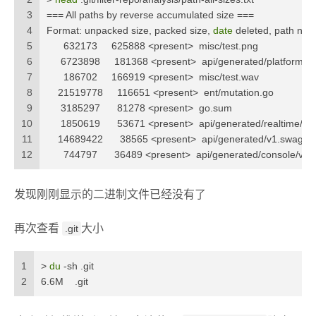
3
=== All paths by reverse accumulated size ===
4
Format: unpacked size, packed size, 
date
 deleted, path na
5
      632173     625888 <present>  misc/test.png
6
     6723898     181368 <present>  api/generated/platform/v
7
      186702     166919 <present>  misc/test.wav
8
    21519778     116651 <present>  ent/mutation.go
9
     3185297      81278 <present>  go.sum
10
     1850619      53671 <present>  api/generated/realtime/v1
11
    14689422      38565 <present>  api/generated/v1.swagger
12
      744797      36489 <present>  api/generated/console/v1/
发现刚刚显示的二进制文件已经没有了
再次查看
大小
.git
1
> 
du
 -sh .git
2
6.6M    .git